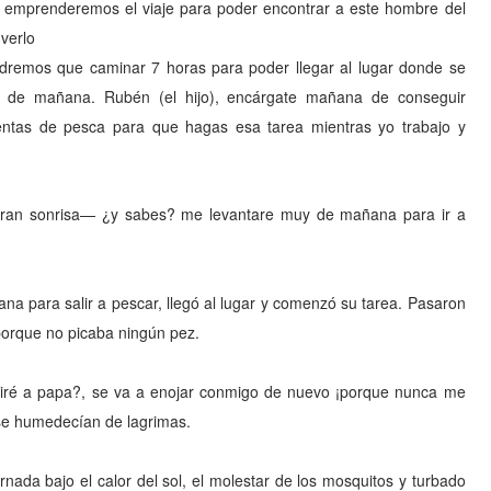
mprenderemos el viaje para poder encontrar a este hombre del
verlo
endremos que caminar 7 horas para poder llegar al lugar donde se
y de mañana. Rubén (el hijo), encárgate mañana de conseguir
ientas de pesca para que hagas esa tarea mientras yo trabajo y
an sonrisa— ¿y sabes? me levantare muy de mañana para ir a
na para salir a pescar, llegó al lugar y comenzó su tarea. Pasaron
porque no picaba ningún pez.
 diré a papa?, se va a enojar conmigo de nuevo ¡porque nunca me
 se humedecían de lagrimas.
ornada bajo el calor del sol, el molestar de los mosquitos y turbado