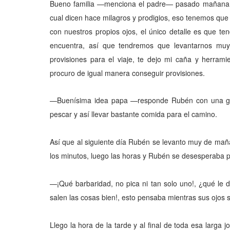
Bueno familia —menciona el padre— pasado mañana e
cual dicen hace milagros y prodigios, eso tenemos que 
con nuestros propios ojos, el único detalle es que t
encuentra, así que tendremos que levantarnos mu
provisiones para el viaje, te dejo mi caña y herram
procuro de igual manera conseguir provisiones.
—Buenísima idea papa —responde Rubén con una gr
pescar y así llevar bastante comida para el camino.
Así que al siguiente día Rubén se levanto muy de maña
los minutos, luego las horas y Rubén se desesperaba 
—¡Qué barbaridad, no pica ni tan solo uno!, ¿qué le
salen las cosas bien!, esto pensaba mientras sus ojos
Llego la hora de la tarde y al final de toda esa larga j