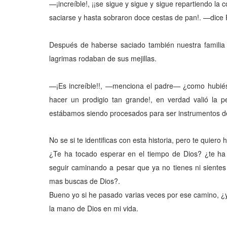
—¡increíble!, ¡¡se sigue y sigue y sigue repartiendo la c
saciarse y hasta sobraron doce cestas de pan!. —dice
Después de haberse saciado también nuestra familia pr
lagrimas rodaban de sus mejillas.
—¡Es increíble!!, —menciona el padre— ¿como hubié
hacer un prodigio tan grande!, en verdad valió la pe
estábamos siendo procesados para ser instrumentos d
No se si te identificas con esta historia, pero te quiero
¿Te ha tocado esperar en el tiempo de Dios? ¿te ha
seguir caminando a pesar que ya no tienes ni siente
mas buscas de Dios?.
Bueno yo si he pasado varias veces por ese camino, ¿y s
la mano de Dios en mi vida.