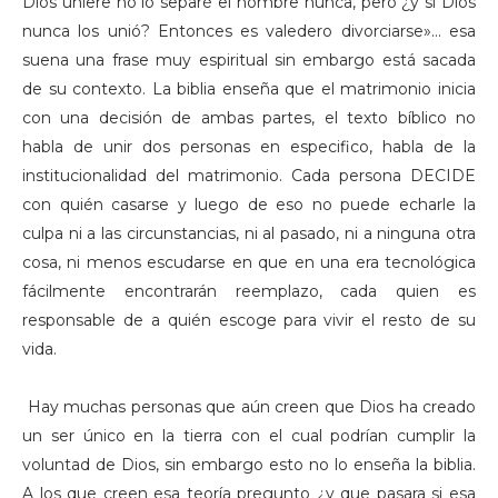
Dios uniere no lo separé el hombre nunca, pero ¿y si Dios
nunca los unió? Entonces es valedero divorciarse»… esa
suena una frase muy espiritual sin embargo está sacada
de su contexto. La biblia enseña que el matrimonio inicia
con una decisión de ambas partes, el texto bíblico no
habla de unir dos personas en especifico, habla de la
institucionalidad del matrimonio. Cada persona DECIDE
con quién casarse y luego de eso no puede echarle la
culpa ni a las circunstancias, ni al pasado, ni a ninguna otra
cosa, ni menos escudarse en que en una era tecnológica
fácilmente encontrarán reemplazo, cada quien es
responsable de a quién escoge para vivir el resto de su
vida.
Hay muchas personas que aún creen que Dios ha creado
un ser único en la tierra con el cual podrían cumplir la
voluntad de Dios, sin embargo esto no lo enseña la biblia.
A los que creen esa teoría pregunto ¿y que pasara si esa