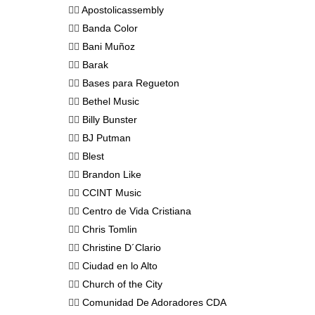
👉🏻
Apostolicassembly
👉🏻
Banda Color
👉🏻
Bani Muñoz
👉🏻
Barak
👉🏻
Bases para Regueton
👉🏻
Bethel Music
👉🏻
Billy Bunster
👉🏻
BJ Putman
👉🏻
Blest
👉🏻
Brandon Like
👉🏻
CCINT Music
👉🏻
Centro de Vida Cristiana
👉🏻
Chris Tomlin
👉🏻
Christine D´Clario
👉🏻
Ciudad en lo Alto
👉🏻
Church of the City
👉🏻
Comunidad De Adoradores CDA