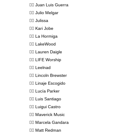
👉🏻
Juan Luis Guerra
👉🏻
Julio Melgar
👉🏻
Julissa
👉🏻
Kari Jobe
👉🏻
La Hormiga
👉🏻
LakeWood
👉🏻
Lauren Daigle
👉🏻
LIFE Worship
👉🏻
Leelnad
👉🏻
Lincoln Brewster
👉🏻
Linaje Escogido
👉🏻
Lucía Parker
👉🏻
Luis Santiago
👉🏻
Luigui Castro
👉🏻
Maverick Music
👉🏻
Marcela Gandara
👉🏻
Matt Redman