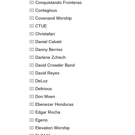
👉🏻
Conquistando Fronteras
👉🏻
Contagious
👉🏻
Covenand Worship
👉🏻
CTUE
👉🏻
Christafari
👉🏻
Daniel Calveti
👉🏻
Danny Berrios
👉🏻
Darlene Zchech
👉🏻
David Crowder Band
👉🏻
David Reyes
👉🏻
DeLuz
👉🏻
Delirious
👉🏻
Don Moen
👉🏻
Ebenezer Honduras
👉🏻
Edgar Rocha
👉🏻
Egerio
👉🏻
Elevation Worship