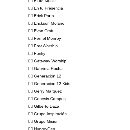
👉🏻
ELIM Music
👉🏻
En tu Presencia
👉🏻
Erick Porta
👉🏻
Erickson Molano
👉🏻
Evan Craft
👉🏻
Fernel Monroy
👉🏻
FreeWorship
👉🏻
Funky
👉🏻
Gateway Worship
👉🏻
Gabriela Rocha
👉🏻
Generación 12
👉🏻
Generación 12 Kids
👉🏻
Gerry Marquez
👉🏻
Genesis Campos
👉🏻
Gilberto Daza
👉🏻
Grupo Inspiración
👉🏻
Grupo Mision
👉🏻
HungryGen