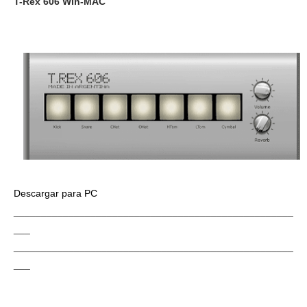
T-Rex 606 Win-MAC
Descargar para PC
___________________________________________________
___
___________________________________________________
___