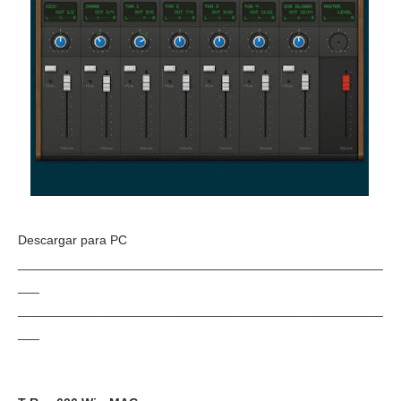
Descargar para PC
___________________________________________________
___
___________________________________________________
___