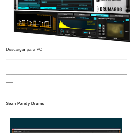
Descargar para PC
___________________________________________________
___
___________________________________________________
___
Sean Pandy Drums