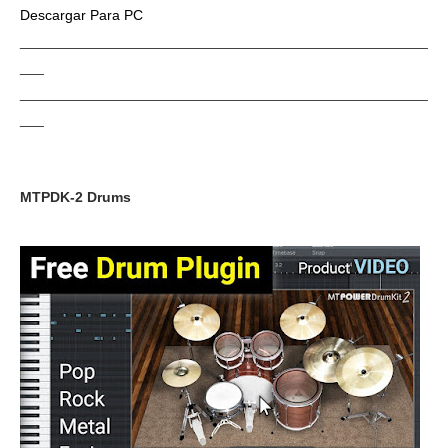
Descargar Para PC
___________________________________________________
___
___________________________________________________
___
MTPDK-2 Drums