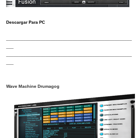
Descargar Para PC
___________________________________________________
___
___________________________________________________
___
Wave Machine Drumagog