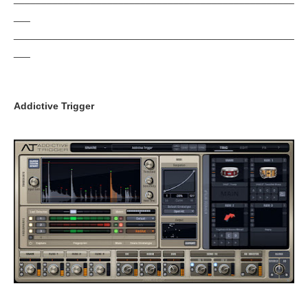
___
___________________________________________________
___
Addictive Trigger