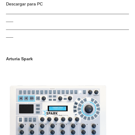
Descargar para PC
___________________________________________________
___
___________________________________________________
___
Arturia Spark