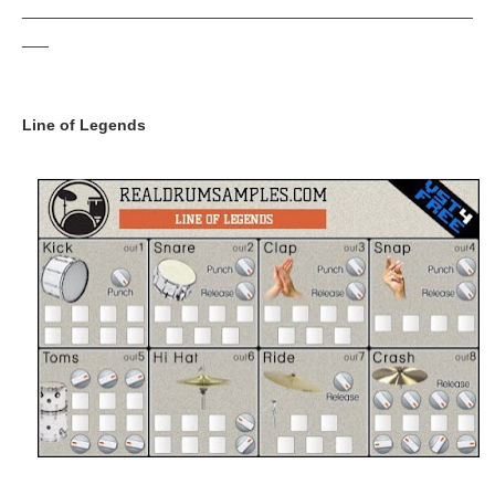
___________________________________________________
___
Line of Legends